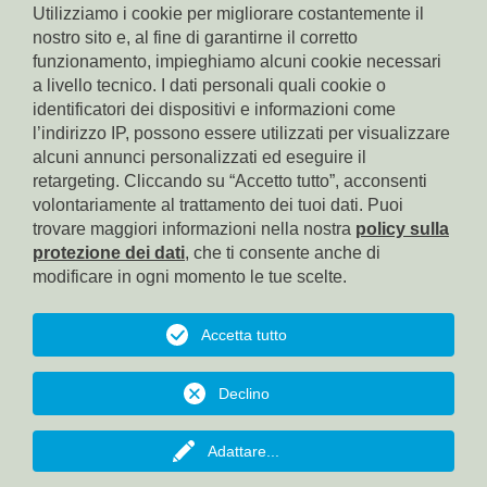
Utilizziamo i cookie per migliorare costantemente il
nostro sito e, al fine di garantirne il corretto
funzionamento, impieghiamo alcuni cookie necessari
a livello tecnico. I dati personali quali cookie o
identificatori dei dispositivi e informazioni come
l’indirizzo IP, possono essere utilizzati per visualizzare
alcuni annunci personalizzati ed eseguire il
HOMEPAGE
retargeting. Cliccando su “Accetto tutto”, acconsenti
volontariamente al trattamento dei tuoi dati. Puoi
IMPRINT
trovare maggiori informazioni nella nostra
policy sulla
protezione dei dati
, che ti consente anche di
PRIVACY
modificare in ogni momento le tue scelte.
COOKIES
Accetta tutto
TORNA ALL'INIZIO
Declino
© Fabi Bolzano, Via dei Conciapelli, 24, 39100 Bolzano, tel.:
0471/971825, e-mail: sab.bz@fabibz.it, Pec: fabibz@pec.poste.it
Adattare
...
Web by
KONVERTO AG