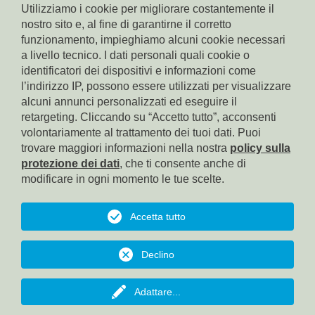
Utilizziamo i cookie per migliorare costantemente il
nostro sito e, al fine di garantirne il corretto
funzionamento, impieghiamo alcuni cookie necessari
a livello tecnico. I dati personali quali cookie o
identificatori dei dispositivi e informazioni come
l’indirizzo IP, possono essere utilizzati per visualizzare
alcuni annunci personalizzati ed eseguire il
HOMEPAGE
retargeting. Cliccando su “Accetto tutto”, acconsenti
volontariamente al trattamento dei tuoi dati. Puoi
IMPRINT
trovare maggiori informazioni nella nostra
policy sulla
protezione dei dati
, che ti consente anche di
PRIVACY
modificare in ogni momento le tue scelte.
COOKIES
Accetta tutto
TORNA ALL'INIZIO
Declino
© Fabi Bolzano, Via dei Conciapelli, 24, 39100 Bolzano, tel.:
0471/971825, e-mail: sab.bz@fabibz.it, Pec: fabibz@pec.poste.it
Adattare
...
Web by
KONVERTO AG