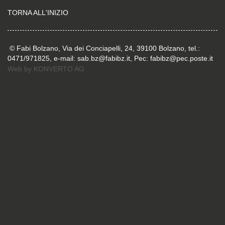
TORNA ALL'INIZIO
© Fabi Bolzano, Via dei Conciapelli, 24, 39100 Bolzano, tel.:
0471/971825, e-mail: sab.bz@fabibz.it, Pec: fabibz@pec.poste.it
Web by
KONVERTO AG