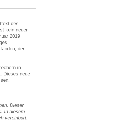
ttext des
ist
kein
neuer
nuar 2019
ages
standen, der
echern in
t. Dieses neue
ssen.
ben. Dieser
C. In diesem
ch vereinbart.