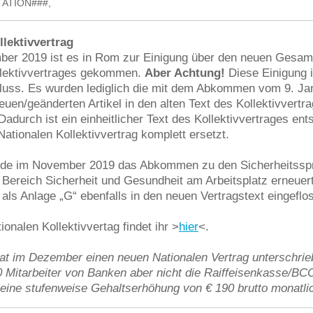
ATION###,
llektivvertrag
er 2019 ist es in Rom zur Einigung über den neuen Gesam
llektivvertrages gekommen.
Aber Achtung!
Diese Einigung 
luss. Es wurden lediglich die mit dem Abkommen vom 9. Ja
euen/geänderten Artikel in den alten Text des Kollektivvertr
 Dadurch ist ein einheitlicher Text des Kollektivvertrages ent
Nationalen Kollektivvertrag komplett ersetzt.
de im November 2019 das Abkommen zu den Sicherheitsspr
 Bereich Sicherheit und Gesundheit am Arbeitsplatz erneuer
ls Anlage „G“ ebenfalls in den neuen Vertragstext eingeflo
onalen Kollektivvertag findet ihr >
hier
<.
hat im Dezember einen neuen Nationalen Vertrag unterschrie
00 Mitarbeiter von Banken aber nicht die Raiffeisenkasse/BC
eine stufenweise Gehaltserhöhung von € 190 brutto monatli