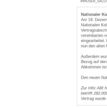
###USER_SALUT
Nationaler Ko
Am 19. Dezemb
Nationalen Ko
Vertragsabsch
vereinbarten n
eingearbeitet.
nun den alten 
Außerdem wur
Bezug auf den
Abkommen ist a
Den neuen Nati
Zur Info: ABI 
betrifft 282.0
Vertrag wurde 