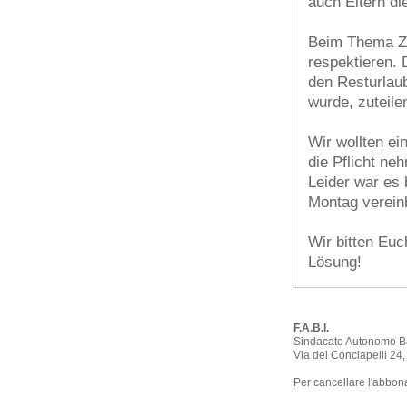
auch Eltern d
Beim Thema Zw
respektieren. 
den Resturlaub
wurde, zuteile
Wir wollten ei
die Pflicht neh
Leider war es b
Montag verein
Wir bitten Euc
Lösung!
F.A.B.I.
Sindacato Autonomo B
Via dei Conciapelli 24
Per cancellare l'abbon