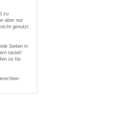
.
d zu
nn aber nur
nicht genutzt
ide Seiten in
ern lastet!
en ist für
gerechten