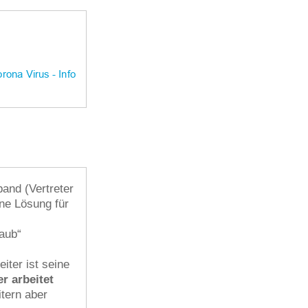
band (Vertreter
ine Lösung für
aub“
iter ist seine
r arbeitet
itern aber