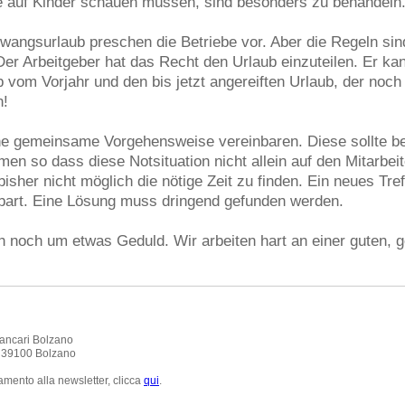
ie auf Kinder schauen müssen, sind besonders zu behandeln
angsurlaub preschen die Betriebe vor. Aber die Regeln sin
Der Arbeitgeber hat das Recht den Urlaub einzuteilen. Er ka
 vom Vorjahr und den bis jetzt angereiften Urlaub, der noch 
n!
ne gemeinsame Vorgehensweise vereinbaren. Diese sollte be
men so dass diese Notsituation nicht allein auf den Mitarbeit
isher nicht möglich die nötige Zeit zu finden. Ein neues Treff
bart. Eine Lösung muss dringend gefunden werden.
h noch um etwas Geduld. Wir arbeiten hart an einer guten, 
ancari Bolzano
, 39100 Bolzano
amento alla newsletter, clicca
qui
.