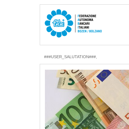
###USER_SALUTATION###,