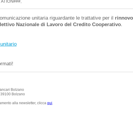
ATION###,
comunicazione unitaria riguardante le trattative per il
rinnovo
lettivo Nazionale di Lavoro del Credito Cooperativo
.
nitario
ormati!
ancari Bolzano
, 39100 Bolzano
amento alla newsletter, clicca
qui
.