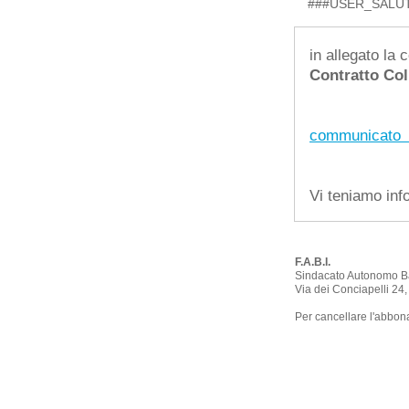
###USER_SALUT
in allegato la 
Contratto Col
communicato u
Vi teniamo inf
F.A.B.I.
Sindacato Autonomo B
Via dei Conciapelli 24
Per cancellare l'abbon