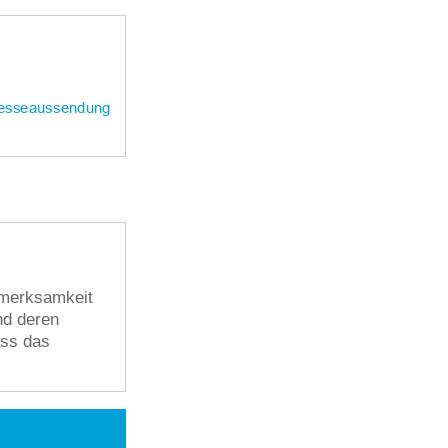
fmerksamkeit
nd deren
ass das