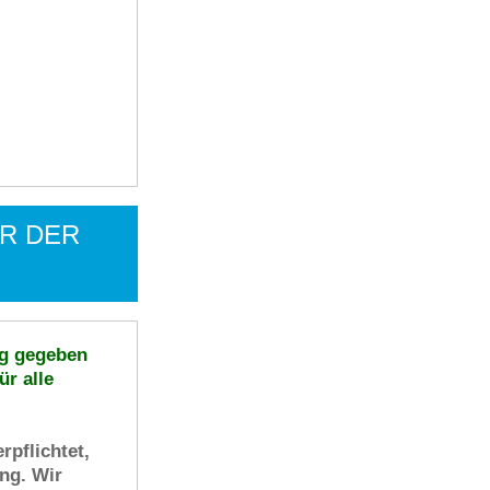
R DER
ig gegeben
ür alle
pflichtet,
ng. Wir