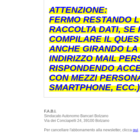
ATTENZIONE:
FERMO RESTANDO L
RACCOLTA DATI, SE 
COMPILARE IL QUES
ANCHE
GIRANDO LA
INDIRIZZO MAIL PE
RISPONDENDO ACCE
CON MEZZI PERSONA
SMARTPHONE, ECC.)
F.A.B.I.
Sindacato Autonomo Bancari Bolzano
Via dei Conciapelli 24, 39100 Bolzano
Per cancellare l'abbonamento alla newsletter, clicca
qui
.