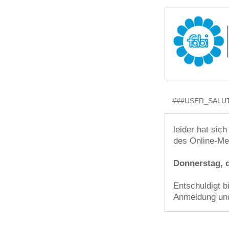
###USER_SALUT
leider hat sic
des Online-Mee
Donnerstag, d
Entschuldigt b
Anmeldung und 