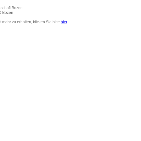
schaft Bozen
0 Bozen
 mehr zu erhalten, klicken Sie bitte
hier
.